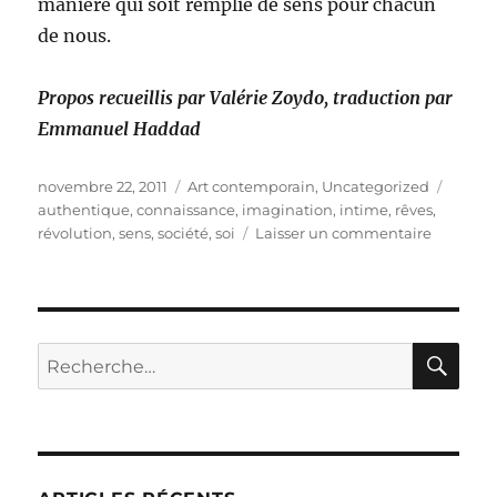
manière qui soit remplie de sens pour chacun
de nous.
Propos recueillis par Valérie Zoydo, traduction par
Emmanuel Haddad
Publié
Catégories
Étique
novembre 22, 2011
Art contemporain
,
Uncategorized
le
authentique
,
connaissance
,
imagination
,
intime
,
rêves
,
sur
révolution
,
sens
,
société
,
soi
Laisser un commentaire
La
révoluti
intime
selon
Sean
RE
Recherche
Lee
pour :