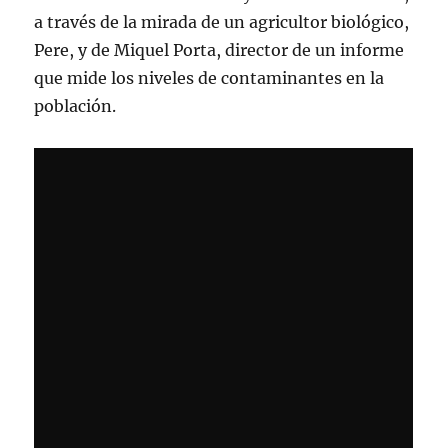
ciudad,
a través de la mirada de un agricultor biológico,
por
Pere, y de Miquel Porta, director de un informe
MCarmen
Gª
que mide los niveles de contaminantes en la
Mahedero
población.