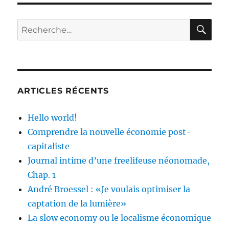
del
medio
RE
Recherche
ambiente
pour :
ARTICLES RÉCENTS
Hello world!
Comprendre la nouvelle économie post-
capitaliste
Journal intime d’une freelifeuse néonomade,
Chap. 1
André Broessel : «Je voulais optimiser la
captation de la lumière»
La slow economy ou le localisme économique