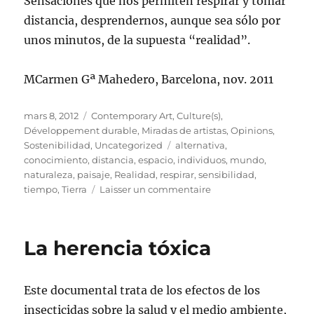
Sensaciones que nos permiten respirar y tomar
distancia, desprendernos, aunque sea sólo por
unos minutos, de la supuesta “realidad”.
MCarmen Gª Mahedero, Barcelona, nov. 2011
Publié
Catégories
mars 8, 2012
Contemporary Art
,
Culture(s)
,
le
Développement durable
,
Miradas de artistas
,
Opinions
,
Étiquettes
Sostenibilidad
,
Uncategorized
alternativa
,
conocimiento
,
distancia
,
espacio
,
individuos
,
mundo
,
naturaleza
,
paisaje
,
Realidad
,
respirar
,
sensibilidad
,
sur
tiempo
,
Tierra
Laisser un commentaire
NIDOS
DE
SILENCIO,
La herencia tóxica
caminando
del
bosque
Este documental trata de los efectos de los
a
la
insecticidas sobre la salud y el medio ambiente,