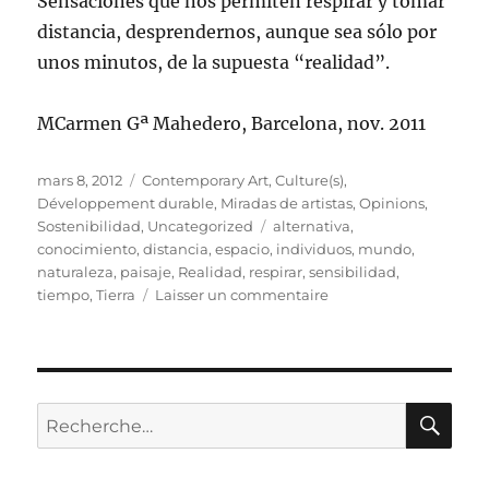
Sensaciones que nos permiten respirar y tomar
distancia, desprendernos, aunque sea sólo por
unos minutos, de la supuesta “realidad”.
MCarmen Gª Mahedero, Barcelona, nov. 2011
Publié
Catégories
mars 8, 2012
Contemporary Art
,
Culture(s)
,
le
Développement durable
,
Miradas de artistas
,
Opinions
,
Étiquettes
Sostenibilidad
,
Uncategorized
alternativa
,
conocimiento
,
distancia
,
espacio
,
individuos
,
mundo
,
naturaleza
,
paisaje
,
Realidad
,
respirar
,
sensibilidad
,
sur
tiempo
,
Tierra
Laisser un commentaire
NIDOS
DE
SILENCIO,
caminando
del
RE
Recherche
bosque
pour :
a
la