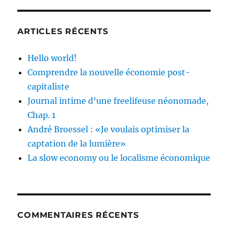
ciudad,
por
MCarmen
ARTICLES RÉCENTS
Gª
Mahedero
Hello world!
Comprendre la nouvelle économie post-
capitaliste
Journal intime d’une freelifeuse néonomade,
Chap. 1
André Broessel : «Je voulais optimiser la
captation de la lumière»
La slow economy ou le localisme économique
COMMENTAIRES RÉCENTS