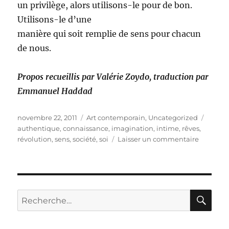
un privilège, alors utilisons-le pour de bon.
Utilisons-le d’une
manière qui soit remplie de sens pour chacun
de nous.
Propos recueillis par Valérie Zoydo, traduction par
Emmanuel Haddad
Publié
Catégories
Étique
novembre 22, 2011
Art contemporain
,
Uncategorized
le
authentique
,
connaissance
,
imagination
,
intime
,
rêves
,
sur
révolution
,
sens
,
société
,
soi
Laisser un commentaire
La
révoluti
intime
selon
Sean
RE
Recherche
Lee
pour :