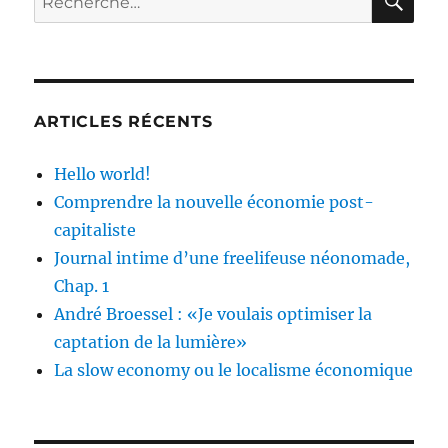
optimiser
pour :
la
captation
de
la
lumière»
ARTICLES RÉCENTS
Hello world!
Comprendre la nouvelle économie post-
capitaliste
Journal intime d’une freelifeuse néonomade,
Chap. 1
André Broessel : «Je voulais optimiser la
captation de la lumière»
La slow economy ou le localisme économique