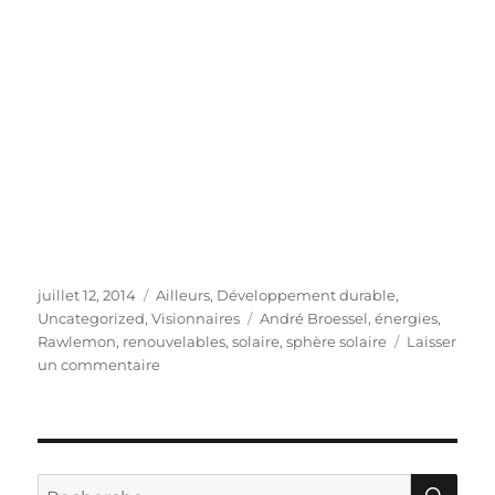
Publié
Catégories
juillet 12, 2014
Ailleurs
,
Développement durable
,
le
Étiquettes
Uncategorized
,
Visionnaires
André Broessel
,
énergies
,
Rawlemon
,
renouvelables
,
solaire
,
sphère solaire
Laisser
sur
un commentaire
André
Broessel
:
«Je
voulais
RE
Recherche