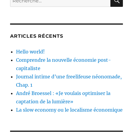
optimiser
pour :
la
captation
de
la
lumière»
ARTICLES RÉCENTS
Hello world!
Comprendre la nouvelle économie post-
capitaliste
Journal intime d’une freelifeuse néonomade,
Chap. 1
André Broessel : «Je voulais optimiser la
captation de la lumière»
La slow economy ou le localisme économique