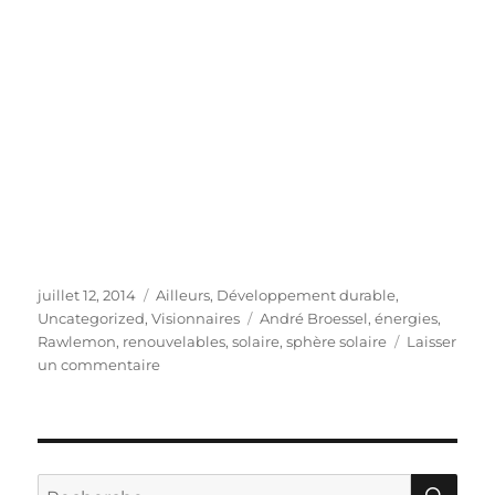
Publié
Catégories
juillet 12, 2014
Ailleurs
,
Développement durable
,
le
Étiquettes
Uncategorized
,
Visionnaires
André Broessel
,
énergies
,
Rawlemon
,
renouvelables
,
solaire
,
sphère solaire
Laisser
sur
un commentaire
André
Broessel
:
«Je
voulais
RE
Recherche