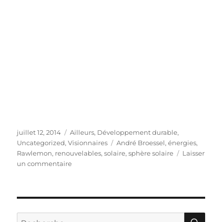
Publié
Catégories
juillet 12, 2014
Ailleurs
,
Développement durable
,
le
Étiquettes
Uncategorized
,
Visionnaires
André Broessel
,
énergies
,
Rawlemon
,
renouvelables
,
solaire
,
sphère solaire
Laisser
sur
un commentaire
André
Broessel
:
«Je
voulais
RE
Recherche