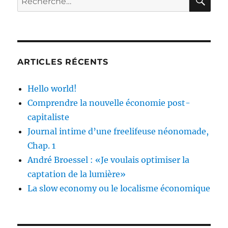
optimiser
pour :
la
captation
de
la
lumière»
ARTICLES RÉCENTS
Hello world!
Comprendre la nouvelle économie post-
capitaliste
Journal intime d’une freelifeuse néonomade,
Chap. 1
André Broessel : «Je voulais optimiser la
captation de la lumière»
La slow economy ou le localisme économique