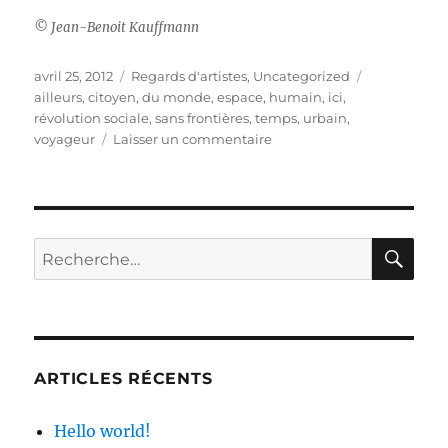
© Jean-Benoit Kauffmann
Publié
Catégories
Étiquettes
avril 25, 2012
Regards d'artistes
,
Uncategorized
le
ailleurs
,
citoyen
,
du monde
,
espace
,
humain
,
ici
,
révolution sociale
,
sans frontières
,
temps
,
urbain
,
sur
voyageur
Laisser un commentaire
Ici,
Maintenant
RE
Recherche
pour :
ARTICLES RÉCENTS
Hello world!