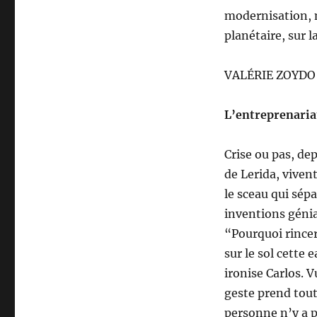
modernisation, 
planétaire, sur l
VALÉRIE ZOYDO
L’entreprenaria
Crise ou pas, dep
de Lerida, viven
le sceau qui sép
inven­tions géni
“Pourquoi rincer 
sur le sol cette
ironise Carlos. 
geste prend tout
per­sonne n’y a p