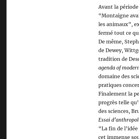
Avant la période 
“Montaigne avait
les animaux”, e
fermé tout ce qui
De même, Stephen
de Dewey, Wittg
tradition de De
agenda of modern
domaine des scie
pratiques concer
Finalement la pe
progrès telle qu’
des sciences, Br
Essai d’anthropo
“La fin de l’idée
cet immense soul