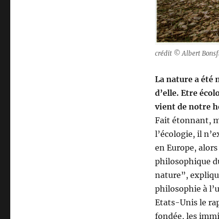
un
héritage
des
Lumières
crédit © Albert Bonsfi
La nature a été
d’elle. Etre éco
vient de notre h
Fait étonnant, m
l’écologie, il n
en Europe, alors 
philosophique du
nature”, expliqu
philosophie à l’u
Etats-Unis le rap
fondée, les immig