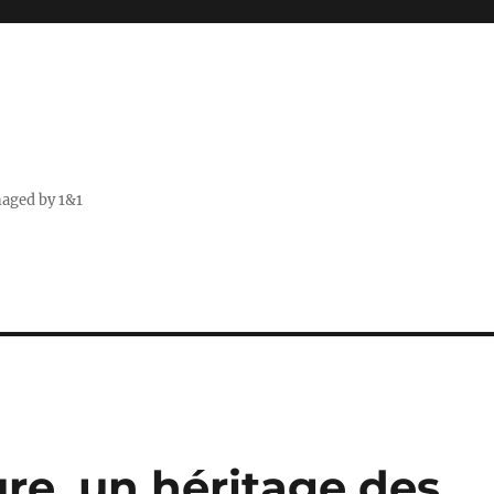
naged by 1&1
ure, un héritage des