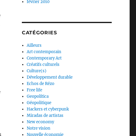
février 2010
e
t
CATÉGORIES
Ailleurs
Art contemporain
Contemporary Art
Créatifs culturels
Culture(s)
Développement durable
Echos de Rézo
Free life
e
Geopolítica
Géopolitique
Hackers et cyberpunk
Miradas de artistas
New economy
Notre vision
s
Nouvelle économie