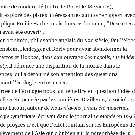
dite de modernité (entre le 16e et le 18e siècle),
 exploré des pistes intéressantes sur notre rapport avec
xplique Emilie Hache, mais dans ce domaine, “Descartes 
 avait été ouvert”.
 Toulmin, philosophe anglais du XXe siècle, fait l’élog
enstein, Heidegger et Rorty pour avoir abandonner la
scartes et Hobbes, dans son ouvrage
Cosmopolis, the hidde
ity
. Il dénonce une disparition de la morale dans le
nces, qui a détourné son attention des questions
nant l’écologie entre autres.
rcée de l’écologie nous fait remettre en question l’idée 
elle a été pensée par les Lumières. D’ailleurs, le sociolog
uno Latour, auteur de
Nous n’avons jamais été modernes.
logie symétrique
, écrivait dans le journal
Le Monde
en 1996
 de progrès n’est que l’effet lointain sur les Européens de
èvement de l’Asie qui clôt bien sûr la parenthèse de la