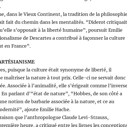
.
, dans le Vieux Continent, la tradition de la philosophi
it fait du chemin dans les mentalités. “Diderot critiquai
qu’elle s’opposait à la liberté humaine”, poursuit Emilie
tionalisme de Descartes a contribué à façonner la culture
ut en France”.
CARTÉSIANISME
s, puisque la culture était synonyme de liberté, il
e maîtriser la nature à tout prix. Celle-ci ne servait donc
ée. Associée à l’animalité, elle s’érigeait comme l’invers
n. En parlant d’“état de nature”, “Hobbes, de son côté a
une notion de barbarie associée à la nature, et ce au
dernité”, ajoute Emilie Hache.
 raison que l’anthropologue Claude Levi-Strauss,
première heure, a critiqué entre les lignes les conception