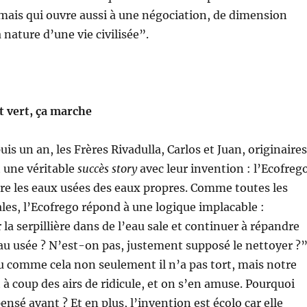
mais qui ouvre aussi à une négociation, de dimension
a nature d’une vie civilisée”.
t vert, ça marche
uis un an, les Frères Rivadulla, Carlos et Juan, originaires
t une véritable
succès story
avec leur invention : l’Ecofreg
are les eaux usées des eaux propres. Comme toutes les
ales, l’Ecofrego répond à une logique implacable :
la serpillière dans de l’eau sale et conti­nuer à répandre
 eau usée ? N’est-on pas, justement supposé le nettoyer ?”
Vu comme cela non seulement il n’a pas tort, mais notre
 à coup des airs de ridicule, et on s’en amuse. Pourquoi
ensé avant ? Et en plus, l’invention est écolo car elle