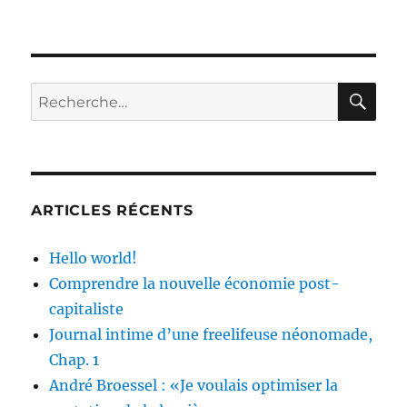
La
force
Al-
Qods,
armée
RE
Recherche
de
pour :
l’ombre
du
régime
iranien
ARTICLES RÉCENTS
Hello world!
Comprendre la nouvelle économie post-
capitaliste
Journal intime d’une freelifeuse néonomade,
Chap. 1
André Broessel : «Je voulais optimiser la