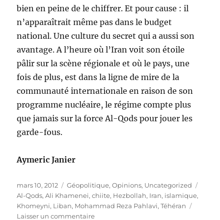
bien en peine de le chiffrer. Et pour cause : il
n’apparaîtrait même pas dans le budget
national. Une culture du secret qui a aussi son
avantage. A l’heure où l’Iran voit son étoile
pâlir sur la scène régionale et où le pays, une
fois de plus, est dans la ligne de mire de la
communauté internationale en raison de son
programme nucléaire, le régime compte plus
que jamais sur la force Al-Qods pour jouer les
garde-fous.
Aymeric Janier
Publié
Catégories
Étiqu
mars 10, 2012
Géopolitique
,
Opinions
,
Uncategorized
le
Al-Qods
,
Ali Khamenei
,
chiite
,
Hezbollah
,
Iran
,
islamique
,
Khomeyni
,
Liban
,
Mohammad Reza Pahlavi
,
Téhéran
sur
Laisser un commentaire