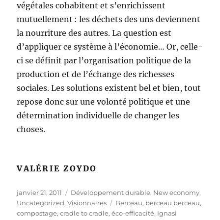
végétales cohabitent et s’enrichissent
mutuellement : les déchets des uns deviennent
la nourriture des autres. La question est
d’appliquer ce système à l’économie… Or, celle-
ci se définit par l’organisation politique de la
production et de l’échange des richesses
sociales. Les solutions existent bel et bien, tout
repose donc sur une volonté politique et une
détermination individuelle de changer les
choses.
VALÉRIE ZOYDO
Publié
Catégories
janvier 21, 2011
Développement durable
,
New economy
,
le
Étiquettes
Uncategorized
,
Visionnaires
Berceau
,
berceau berceau
,
compostage
,
cradle to cradle
,
éco-efficacité
,
Ignasi