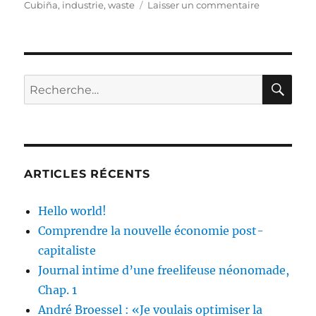
sur
Cubiña
,
industrie
,
waste
Laisser un commentaire
Le
Cradle
to
Cradle,
la
RE
Recherche
nouvelle
pour :
révolution
industrielle
ARTICLES RÉCENTS
Hello world!
Comprendre la nouvelle économie post-
capitaliste
Journal intime d’une freelifeuse néonomade,
Chap. 1
André Broessel : «Je voulais optimiser la