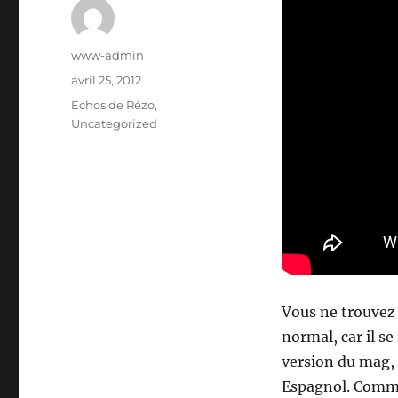
Auteur
www-admin
Publié
avril 25, 2012
le
Catégories
Echos de Rézo
,
Uncategorized
Vous ne trouvez 
normal, car il s
version du mag, q
Espagnol. Comme