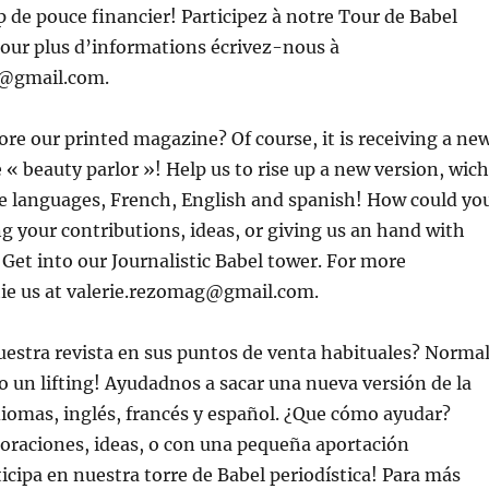
p de pouce financier! Participez à notre Tour de Babel
Pour plus d’informations écrivez-nous à
g@gmail.com.
re our printed magazine? Of course, it is receiving a ne
 « beauty parlor »! Help us to rise up a new version, wich
ee languages, French, English and spanish! How could yo
ng your contributions, ideas, or giving us an hand with
et into our Journalistic Babel tower. For more
ie us at valerie.rezomag@gmail.com.
estra revista en sus puntos de venta habituales? Normal
o un lifting! Ayudadnos a sacar una nueva versión de la
idiomas, inglés, francés y español. ¿Que cómo ayudar?
oraciones, ideas, o con una pequeña aportación
icipa en nuestra torre de Babel periodística! Para más