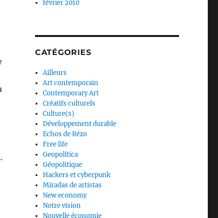
février 2010
CATÉGORIES
w
Ailleurs
Art contemporain
u
Contemporary Art
Créatifs culturels
Culture(s)
Développement durable
Echos de Rézo
Free life
Geopolítica
.
Géopolitique
Hackers et cyberpunk
Miradas de artistas
New economy
Notre vision
Nouvelle économie