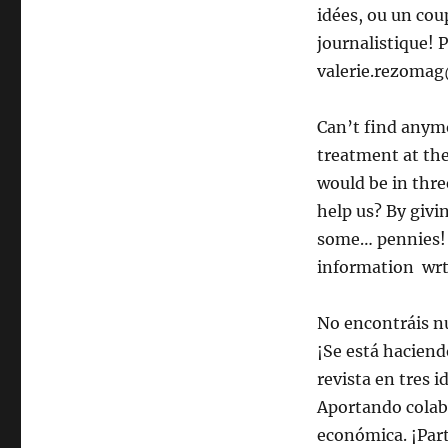
idées, ou un cou
journalistique! 
valerie.rezoma
Can’t find anymo
treatment at the
would be in thr
help us? By givi
some… pennies! G
information wrt
No encontráis nu
¡Se está haciend
revista en tres 
Aportando colab
económica. ¡Part