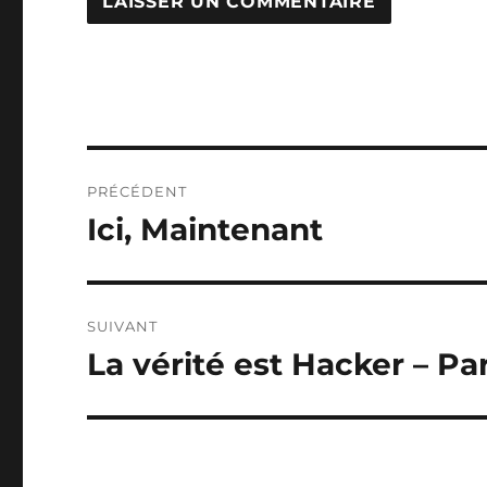
Navigation
PRÉCÉDENT
de
Ici, Maintenant
Publication
précédente :
l’article
SUIVANT
La vérité est Hacker – Par
Publication
suivante :