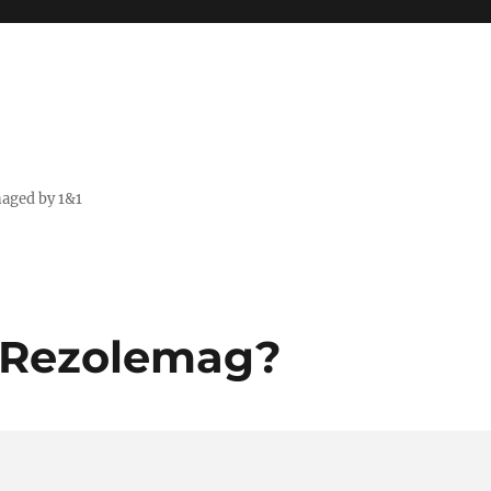
naged by 1&1
s Rezolemag?