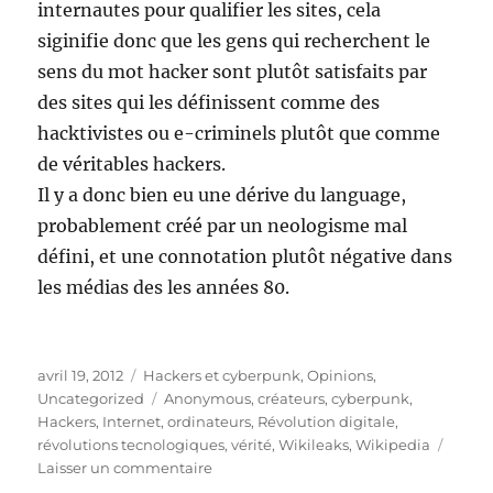
internautes pour qualifier les sites, cela
siginifie donc que les gens qui recherchent le
sens du mot hacker sont plutôt satisfaits par
des sites qui les définissent comme des
hacktivistes ou e-criminels plutôt que comme
de véritables hackers.
Il y a donc bien eu une dérive du language,
probablement créé par un neologisme mal
défini, et une connotation plutôt négative dans
les médias des les années 80.
Publié
Catégories
avril 19, 2012
Hackers et cyberpunk
,
Opinions
,
le
Étiquettes
Uncategorized
Anonymous
,
créateurs
,
cyberpunk
,
Hackers
,
Internet
,
ordinateurs
,
Révolution digitale
,
révolutions tecnologiques
,
vérité
,
Wikileaks
,
Wikipedia
sur
Laisser un commentaire
La