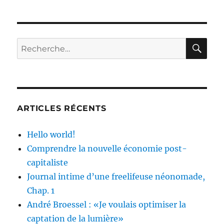
vérité
est
Hacker
–
RE
Recherche
Partie
pour :
1
ARTICLES RÉCENTS
Hello world!
Comprendre la nouvelle économie post-
capitaliste
Journal intime d’une freelifeuse néonomade,
Chap. 1
André Broessel : «Je voulais optimiser la
captation de la lumière»