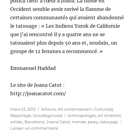
positif tient à cœur à Joana. La mode en
Occident semble avoir ravivé la flamme de
certaines communautés qui avaient abandonné
le tatouage : « Les Indiens Yurok de Californie
que j’ai rencontré il y a quatre ans ne se
tatouaient plus depuis 50 ans et, soudain, un
groupe de 12 femmes a recommencé. »
Emmanuel Haddad
Le site de Joana Catot :
http://joanacatot.com/
Publié
Catégories
mars 23, 2012
Ailleurs
,
Art contemporain
,
Culture(s)
,
le
Étiquettes
Reportage
,
Uncategorized
anthropologie
,
art itinérant
,
artiste
,
Barcelone
,
Joana Catot
,
monde
,
peau
,
tatouage
sur
Laisser un commentaire
«