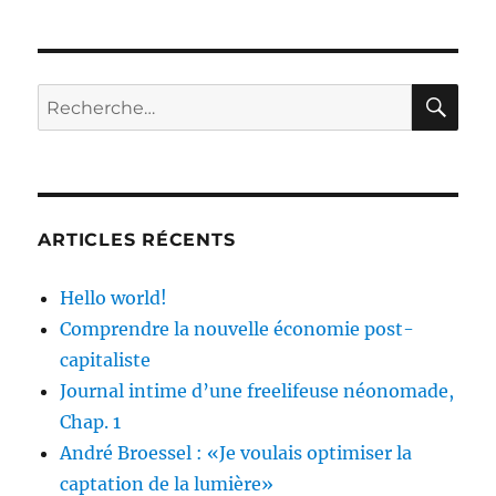
Je
voyage
à
travers
RE
Recherche
la
pour :
peau
des
autres
»
ARTICLES RÉCENTS
Hello world!
Comprendre la nouvelle économie post-
capitaliste
Journal intime d’une freelifeuse néonomade,
Chap. 1
André Broessel : «Je voulais optimiser la
captation de la lumière»