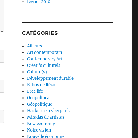
février 2010
CATÉGORIES
Ailleurs
Art contemporain
Contemporary Art
Créatifs culturels
Culture(s)
Développement durable
Echos de Rézo
Free life
Geopolítica
Géopolitique
Hackers et cyberpunk
Miradas de artistas
New economy
Notre vision
Nouvelle économie