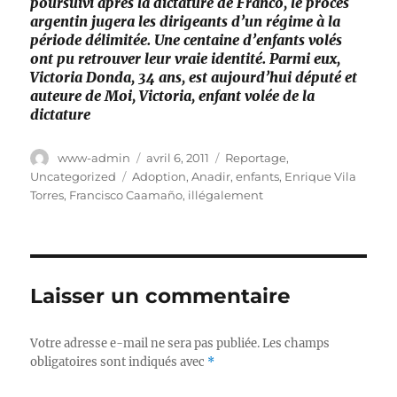
poursuivi après la dicta­ture de Franco, le procès
argentin jugera les dirigeants d’un régime à la
période délimitée. Une centaine d’enfants volés
ont pu retrouver leur vraie identité. Parmi eux,
Victoria Donda, 34 ans, est aujourd’hui député et
auteure de Moi, Victoria, enfant volée de la
dictature
Auteur
Publié
Catégories
www-admin
avril 6, 2011
Reportage
,
le
Étiquettes
Uncategorized
Adoption
,
Anadir
,
enfants
,
Enrique Vila
Torres
,
Francisco Caamaño
,
illégalement
Laisser un commentaire
Votre adresse e-mail ne sera pas publiée.
Les champs
obligatoires sont indiqués avec
*