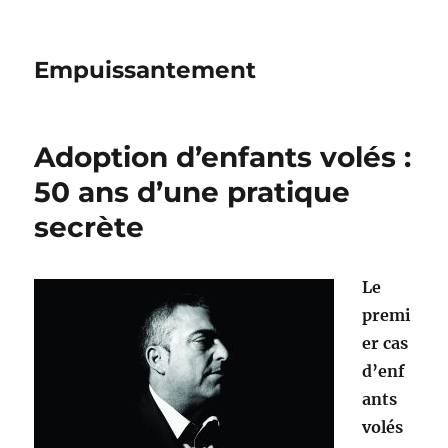
Empuissantement
Adoption d’enfants volés :
50 ans d’une pratique
secrète
L
e
premi
er cas
d’enf
ants
volés