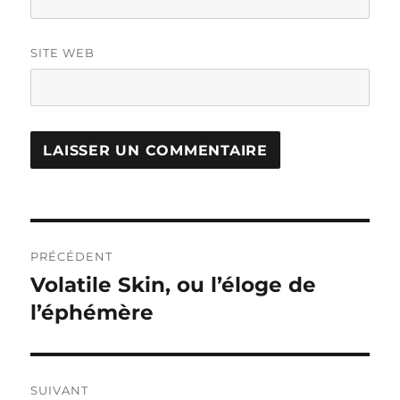
SITE WEB
Navigation
PRÉCÉDENT
de
Volatile Skin, ou l’éloge de
Publication
précédente :
l’éphémère
l’article
SUIVANT